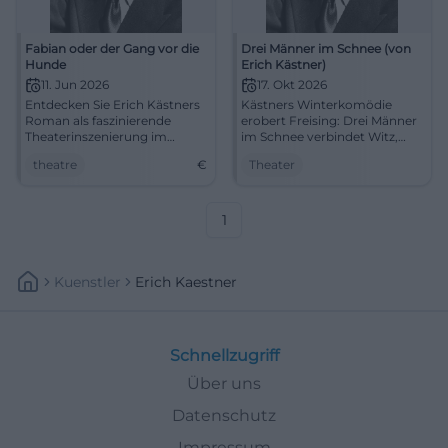
Fabian oder der Gang vor die
Drei Männer im Schnee (von
Hunde
Erich Kästner)
11. Jun 2026
17. Okt 2026
Entdecken Sie Erich Kästners
Kästners Winterkomödie
Roman als faszinierende
erobert Freising: Drei Männer
Theaterinszenierung im
im Schnee verbindet Witz,
Stadttheater Aschaffenburg.
Verwechslung und Herz im
theatre
€
Theater
Ein unvergesslicher Abend
Asamtheater. 17.10.2026.
erwartet Sie!
#Theater
1
Kuenstler
Erich Kaestner
Schnellzugriff
Über uns
Datenschutz
Impressum