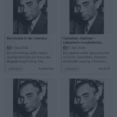
Bürokratie in der Literatur
Gestatten, Kästner! –
Literarisch-musikalische
Revue
8. Sep 2025
17. Jan 2026
Ein Vormittag voller Satire
Ein Abend voller Sprachkunst
und Sprachwitz im Haus der
in Fürth: Gestatten, Kästner!
Begegnung Erding: Der
verbindet Lesung, Chanson
Literaturklub liest über
und Erzählkunst. Sa 17.01.2026,
Literatur
Kostenlos
Literatur
46,00
€
Bürokratie. 08.09.2025, 11 Uhr,
19:30 Uhr, Preise 14–46 €.
Eintritt frei. #Literatur
Humanität, Witz, Musik – live
erleben. #ErichKästner