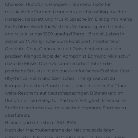
Chanson, Rundfunk, Hörspiel –, die seine Texte für
musikalische Formen besonders anschlussfähig machte.
Hörspiel, Kabarett und Musik: Sprache im Dialog mit Klang
Ein Schlüsselwerk für Kästners Verbindung von Literatur
und Musik ist das 1929 uraufgeführte Hörspiel „Leben in
dieser Zeit“. Als lyrische Suite konzipiert, montierte er
Gedichte, Chor, Geräusche und Zwischentexte zu einer
präzisen Klangcollage; der Komponist Edmund Nick schuf
dazu die Musik. Diese Zusammenarbeit führte die
poetische Struktur in ein quasi-sinfonisches Erzählen über:
Rhythmus, Reim und szenisches Timing wurden zu
kompositorischen Bausteinen. „Leben in dieser Zeit“ fand
weite Resonanz auf deutschsprachigen Bühnen und im
Rundfunk – ein Beleg für Kästners Fähigkeit, literarische
Stoffe in performative, musikalisch geprägte Formen zu
überführen.
Bleiben und schreiben: 1933–1945
Nach der Machtübernahme der Nationalsozialisten
entschied sich Kästner, in Deutschland zu bleiben. Seine