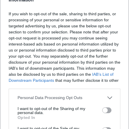
Werk in besonderer Weise für Klangformate. Hörspiele,
Lesungen, Liederzyklen und Rezitationen bilden eine
If you wish to opt-out of the sale, sharing to third parties, or
processing of your personal or sensitive information for
akustische Traditionslinie, die von historischen
targeted advertising by us, please use the below opt-out
Rundfunkproduktionen bis in die Streaming-Gegenwart
section to confirm your selection. Please note that after your
reicht. Besonders prominent steht „Leben in dieser Zeit“,
opt-out request is processed you may continue seeing
dessen Konzert- und Hörspielfassungen wiederholt
interest-based ads based on personal information utilized by
eingespielt wurden. Darüber hinaus reichen die Tonspuren
us or personal information disclosed to third parties prior to
von Kinderhörspielen bis zu poetischen Alben, die seine
your opt-out. You may separately opt-out of the further
Gedichte neu interpretieren. Diese „Diskographie“ zeigt,
disclosure of your personal information by third parties on the
IAB’s list of downstream participants. This information may
wie stark seine Sprache musikalisch denkt: klare
also be disclosed by us to third parties on the
IAB’s List of
Phrasierung, melodische Reime, metrische Präzision,
Downstream Participants
that may further disclose it to other
szenische Pointen.
third parties.
Musikalische Entwicklung und Stil: Neue Sachlichkeit trifft
Chanson
Personal Data Processing Opt Outs
Kästners Lyrik verbindet die Nüchternheit der Neuen
I want to opt-out of the Sharing of my
Sachlichkeit mit der Suggestion des Chansons. Seine
personal data.
Gedichte arbeiten mit regelmäßigem Metrum,
Opted In
überraschenden Binnenreimen, Refrain-Motiven und
I want to opt-out of the Sale of my