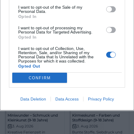
I want to opt-out of the Sale of my
Ausstellung "Bitte nicht
Bühnenzauber – Requisiten
Personal Data.
bewegen - Die Festspiele im
und Objektbau (6-12 Jahre)
Opted In
Fokus der Fotografen"
2. Aug 2026
3. Aug 2026
Bayreuth im Blick der
Fantasie zum Anfassen im
I want to opt-out of processing my
Personal Data for Targeted Advertising.
Kamera: Die
Haus des Spiels in Bayreuth:
Sonderausstellung zum
Opted In
Kinder bauen Requisiten und
Festspieljubiläum verbindet
Bühnenobjekte für den
Ausstellungen
2,00
€
Kinder
Kostenlos
Fotografie, Erinnerung und
Jahrmarkt der Träume.
I want to opt-out of Collection, Use,
Kulturgeschichte. 02.08.–
Kostenlos, kreativ,
Retention, Sale, and/or Sharing of my
11.10.2026. #Bayreuth
unvergesslich. #Familienzeit
Personal Data that Is Unrelated with the
Purposes for which it was collected.
#Bayreuth
Opted Out
CONFIRM
Data Deletion
Data Access
Privacy Policy
Miniwunder – Schmuck und
Kirmeskunst – Farben und
Kleinkunst (9-18 Jahre)
Stoffdesign (9-18 Jahre)
3. Aug 2026
3. Aug 2026
Kreative Ferienzeit in
Bunte Stoffe, Siebdruck und