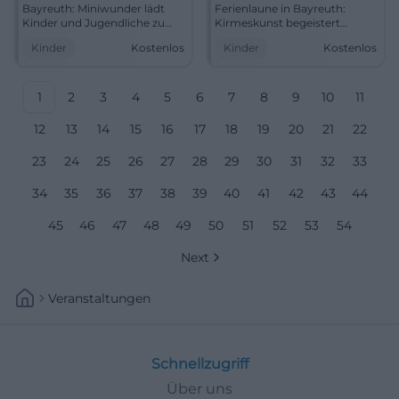
Bayreuth: Miniwunder lädt
Ferienlaune in Bayreuth:
Kinder und Jugendliche zu
Kirmeskunst begeistert
Schmuck, Kleinkunst und
Kinder und Jugendliche vom
Kinder
Kostenlos
Kinder
Kostenlos
gemeinsamer Gestaltung ein.
03. bis 07.08.2026. Kostenlos,
Kostenlos, vormittags, voller
kreativ und gemeinschaftlich.
Lernspaß. #Bayreuth
#Bayreuth #Familienerlebnis
#Familienerlebnis
1
2
3
4
5
6
7
8
9
10
11
12
13
14
15
16
17
18
19
20
21
22
23
24
25
26
27
28
29
30
31
32
33
34
35
36
37
38
39
40
41
42
43
44
45
46
47
48
49
50
51
52
53
54
Next
Veranstaltungen
Schnellzugriff
Über uns