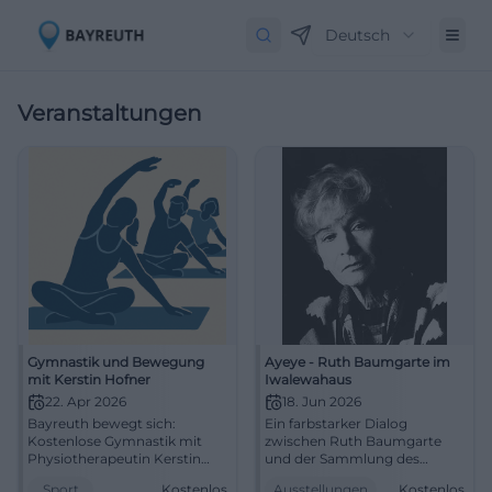
Deutsch
Veranstaltungen
Gymnastik und Bewegung
Ayeye - Ruth Baumgarte im
mit Kerstin Hofner
Iwalewahaus
22. Apr 2026
18. Jun 2026
Bayreuth bewegt sich:
Ein farbstarker Dialog
Kostenlose Gymnastik mit
zwischen Ruth Baumgarte
Physiotherapeutin Kerstin
und der Sammlung des
Hofner im CVJM. Dehnen,
Iwalewahaus wartet in
Sport
Kostenlos
Ausstellungen
Kostenlos