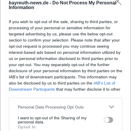
bayreuth-news.de -
Do Not Process My Personal
Information
If you wish to opt-out of the sale, sharing to third parties, or
processing of your personal or sensitive information for
targeted advertising by us, please use the below opt-out
Keine Festspiele im
Vladimir Kiseljov: Die
section to confirm your selection. Please note that after your
Jubiläumsjahr?
Mysterien (Richard Wagner in
opt-out request is processed you may continue seeing
Bildern)
24. Jul 2026
1. Aug 2026
interest-based ads based on personal information utilized by
Bayreuth wird zum
Ein farbstarkes Kunsterlebnis
us or personal information disclosed to third parties prior to
Schauplatz einer klugen
in Bayreuth: Vladimír Kiseljov
your opt-out. You may separately opt-out of the further
Ausstellung über Siegfried
übersetzt Richard Wagner in
Wagner, Festspielgeschichte
Bilder, Symbole und
disclosure of your personal information by third parties on the
Ausstellungen
Kostenlos
Ausstellungen
Kostenlos
und das Jubiläumsjahr 1926.
Klangräume. Ab 1.8.2026
IAB’s list of downstream participants. This information may
Eintritt frei! #Bayreuth
kostenlos entdecken.
also be disclosed by us to third parties on the
IAB’s List of
#Wagner
#Bayreuth #Kunst
Downstream Participants
that may further disclose it to other
third parties.
Personal Data Processing Opt Outs
I want to opt-out of the Sharing of my
personal data.
Opted In