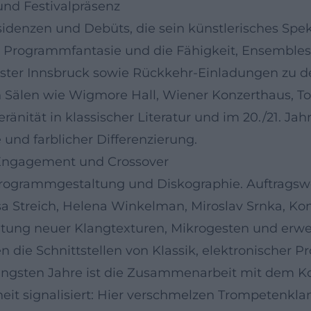
und Festivalpräsenz
idenzen und Debüts, die sein künstlerisches Spek
Programmfantasie und die Fähigkeit, Ensembles 
ster Innsbruck sowie Rückkehr-Einladungen zu d
 In Sälen wie Wigmore Hall, Wiener Konzerthaus, 
änität in klassischer Literatur und im 20./21. Jah
 und farblicher Differenzierung.
-Engagement und Crossover
 Programmgestaltung und Diskographie. Auftrag
 Streich, Helena Winkelman, Miroslav Srnka, Ko
htung neuer Klangtexturen, Mikrogesten und erweit
n die Schnittstellen von Klassik, elektronischer 
jüngsten Jahre ist die Zusammenarbeit mit dem 
eit signalisiert: Hier verschmelzen Trompetenkla