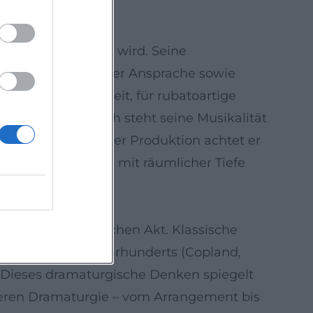
 Publika öffnet.
Stimme verglichen wird. Seine
fener und gedeckter Ansprache sowie
pür für innere Zeit, für rubatoartige
torität. Technisch steht seine Musikalität
ht dem Effekt. In der Produktion achtet er
e ohne Härten und mit räumlicher Tiefe
ung als kuratorischen Akt. Klassische
rken des 20. Jahrhunderts (Copland,
 Dieses dramaturgische Denken spiegelt
, deren Dramaturgie – vom Arrangement bis