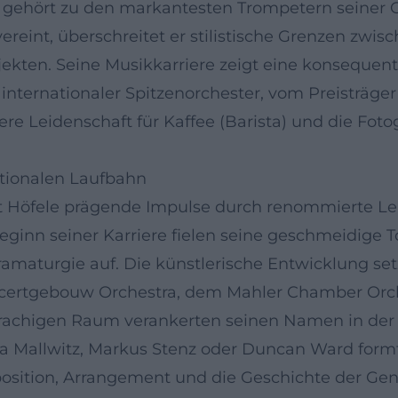
 gehört zu den markantesten Trompetern seiner G
vereint, überschreitet er stilistische Grenzen zwi
ekten. Seine Musikkarriere zeigt eine konsequen
 internationaler Spitzenorchester, vom Preisträge
 Leidenschaft für Kaffee (Barista) und die Fotogr
ationalen Laufbahn
lt Höfele prägende Impulse durch renommierte Leh
ginn seiner Karriere fielen seine geschmeidige To
maturgie auf. Die künstlerische Entwicklung setzt
certgebouw Orchestra, dem Mahler Chamber Orch
achigen Raum verankerten seinen Namen in der 
 Mallwitz, Markus Stenz oder Duncan Ward formte 
position, Arrangement und die Geschichte der Gen