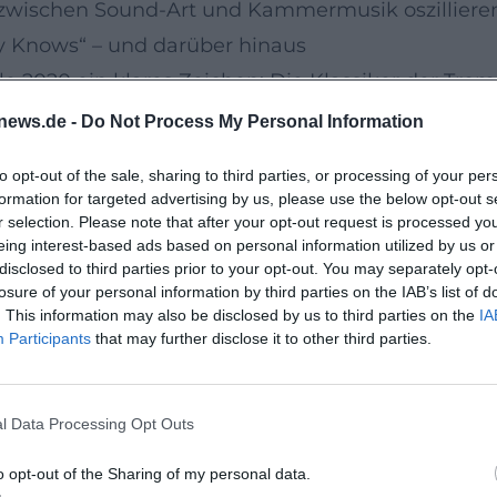
 zwischen Sound-Art und Kammermusik oszilliere
y Knows“ – und darüber hinaus
e 2020 ein klares Zeichen: Die Klassiker der Tro
kombinierten Lesart aus historischer Stilsicherhe
news.de -
Do Not Process My Personal Information
020 als „Konzertaufnahme des Jahres“ gewürdigt
to opt-out of the sale, sharing to third parties, or processing of your per
niatur und kammermusikalischer Transparenz, wo
formation for targeted advertising by us, please use the below opt-out s
ägen. „Salted Caramel“ (2022) dokumentiert Höfel
r selection. Please note that after your opt-out request is processed y
eing interest-based ads based on personal information utilized by us or
n Miles Davis, Roy Hargrove und Dizzy Gillespie i
disclosed to third parties prior to your opt-out. You may separately opt-
ischen Geist balancieren.
losure of your personal information by third parties on the IAB’s list of
. This information may also be disclosed by us to third parties on the
IA
epunkt seiner Auseinandersetzung mit dem 20. u
Participants
that may further disclose it to other third parties.
e“ entfaltet sich hier als politisch aufgeladene
ischenräume und Schwebezustände; Christian Josts
l Data Processing Opt Outs
les mit beeindruckender Atemökonomie, kontrollier
timme ernst nimmt. Das jüngste Kapitel setzt die
o opt-out of the Sharing of my personal data.