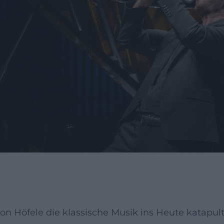
n Höfele die klassische Musik ins Heute katapult