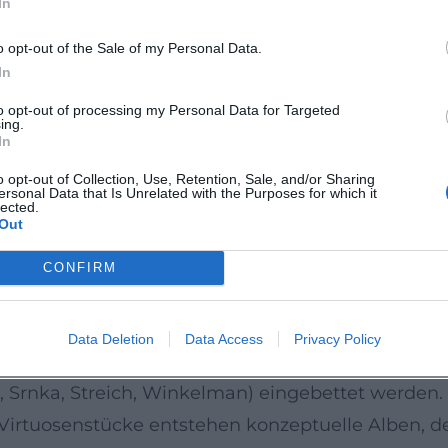
In
oetische Timbres – Höfeles Klangidentität für neue
turgie, musikalische Rhetorik
o opt-out of the Sale of my Personal Data.
nde Tongebung, die häufig mit der menschlichen 
In
ten Spektrum an Dämpfern, Wechseln zwischen of
to opt-out of processing my Personal Data for Targeted
ing.
Phrase. In der Komposition des Moments – dem Ges
In
n Motiven – liegt ein wesentlicher Teil seiner Au
o opt-out of Collection, Use, Retention, Sale, and/or Sharing
ersonal Data that Is Unrelated with the Purposes for which it
gien und Akkordbrechungen dienen der Rhetorik, nic
lected.
Out
sches Mastering, das die Klangfarbe der Trompet
CONFIRM
ire zur Programmdramaturgie
nen roten Faden: Höfele versteht Programmgestalt
Data Deletion
Data Access
Privacy Policy
usgangspunkte, die in Themenprogramme mit We
Srnka, Streich, Winkelman) eingebettet werden.
rter Virtuosenstücke entstehen konzeptuelle Alben