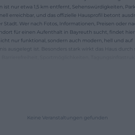
rn ist nur etwa 1,5 km entfernt, Sehenswürdigkeiten, Par
nell erreichbar, und das offizielle Hausprofil betont ausd
er Stadt. Wer nach Fotos, Informationen, Preisen oder n
ndort für einen Aufenthalt in Bayreuth sucht, findet hier
nicht nur funktional, sondern auch modern, hell und auf
nis ausgelegt ist. Besonders stark wirkt das Haus durch 
Barrierefreiheit, Sportmöglichkeiten, Tagungsinfrastru
en Bereichen wie Lobby, Bistro, Speisesaal und Lounge. 
icht nur ein Ort zum Übernachten, sondern ein Basisla
dt, die Kultur, Natur und Veranstaltungsqualität miteina
n
e.de]
gendherberge.de/jugendherbergen/bayreuth/reisen/))
e und Parken in Bayreuth
dresse der DJH Jugendherberge Bayreuth lautet Universitä
Keine Veranstaltungen gefunden
Für die praktische Planung sind vor allem die Entfernung
gt rund 1,5 km entfernt, der Hauptbahnhof Bayreuth etw