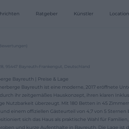
hrichten
Ratgeber
Künstler
Locatio
Bewertungen
)
 28, 95447 Bayreuth-Frankengut, Deutschland
rge Bayreuth | Preise & Lage
rberge Bayreuth ist eine moderne, 2017 eröffnete Unte
 durch ihr zeitgemäßes Hauskonzept, ihren klaren Inkl
tige Nutzbarkeit überzeugt. Mit 180 Betten in 45 Zimme
d einem offiziellen Gästeurteil von 4,7 von 5 Sternen 
tioniert sich das Haus als praktische Wahl für Familien,
oben und kurze Aufenthalte in Bayreuth. Die Lage ist d