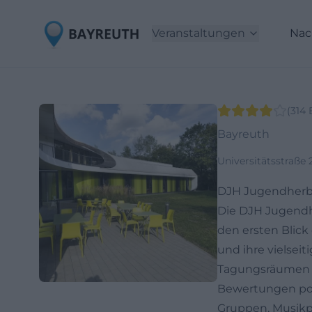
Veranstaltungen
Nac
(
314
Bayreuth
Universitätsstraße
DJH Jugendherbe
Die DJH Jugendhe
den ersten Blick
und ihre vielsei
Tagungsräumen un
Bewertungen posi
Gruppen, Musikpr