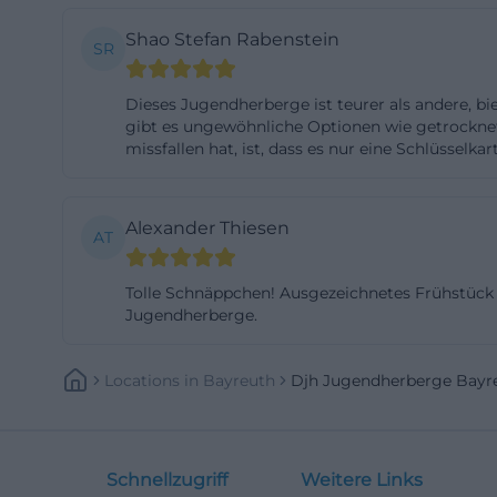
Raumausstattun
Shao Stefan Rabenstein
SR
im Zimmer, Wasc
Vierbett- und S
Dieses Jugendherberge ist teurer als andere, bi
zwei Einzelbett
gibt es ungewöhnliche Optionen wie getrockn
missfallen hat, ist, dass es nur eine Schlüssel
Klapptisch, Hock
Reisegruppen un
Tagungssaal umfa
Alexander Thiesen
AT
Tagungstechnik,
moderne Tagungs
Tolle Schnäppchen! Ausgezeichnetes Frühstück in
und Vereinsveran
Jugendherberge.
Beschreibungen e
Bistro, Speisesaa
Locations
In
Bayreuth
Djh Jugendherberge Bayr
Personen und set
zusätzlich eine 
Zugang zur Terr
Schnellzugriff
Weitere Links
Multifunktionsfel