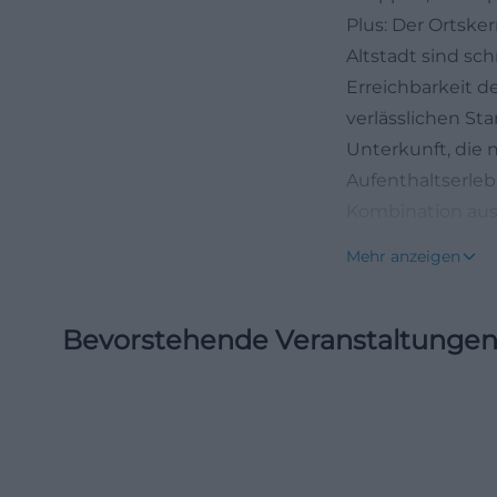
Plus: Der Ortske
Altstadt sind sch
Erreichbarkeit d
verlässlichen Sta
Unterkunft, die 
Aufenthaltserleb
Kombination aus 
gemeinschaftlich
Mehr anzeigen
Jugendherberge n
Tage in einer Sta
Bevorstehende Veranstaltunge
([jugendherberg
(https://www.ju
Standort, Anreis
Die offizielle A
95447 Bayreuth. 
Der Ortskern lie