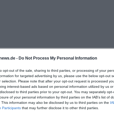
haltestellen sind Kreuzsteinbad, Mensa und Prieserstr
und 310. Wer mit dem Flugzeug anreist, orientiert sich 
 der offiziellen Anreiseübersicht mit 84 km Entfernung 
st täglich von 07:00 bis 22:00 Uhr geöffnet, die Rezeptio
 15:00 bis 22:00 Uhr. Der Check-in ist zwischen 15:00 un
ck-out zwischen 07:00 und 10:00 Uhr. Bei früherer Anre
ziellem Hinweis im Gepäckraum untergestellt werden; be
b der Rezeptionszeiten soll man sich rechtzeitig mit d
news.de -
Do Not Process My Personal Information
en. Diese Angaben machen die Anreiseplanung unkompl
 Haus auch für Gruppen mit unterschiedlichen Ankunfts
to opt-out of the sale, sharing to third parties, or processing of your per
formation for targeted advertising by us, please use the below opt-out s
Für die Anreise mit Pkw, Bus oder E-Fahrzeug stehen 2
r selection. Please note that after your opt-out request is processed y
lätze, 2 Busparkplätze und 3 Parkplätze für E-Fahrzeu
eing interest-based ads based on personal information utilized by us or
r Verfügung. Das ist für Familien, Reisegruppen und T
disclosed to third parties prior to your opt-out. You may separately opt-
losure of your personal information by third parties on the IAB’s list of
, weil die Anreise nicht nur mit dem ÖPNV, sondern auc
. This information may also be disclosed by us to third parties on the
IA
barrierearmen Mobilitätsanforderungen gut funktioniert.
nau?
Participants
that may further disclose it to other third parties.
g ergänzt außerdem, dass Bayreuths Sehenswürdigkei