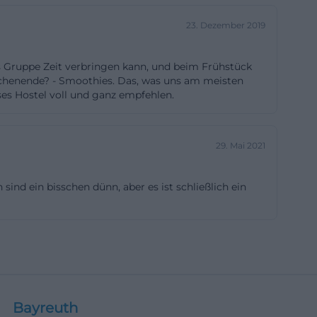
Dusche und WC
23. Dezember 2019
bladen. Bei den
z, mindestens
als Gruppe Zeit verbringen kann, und beim Frühstück
chbecken,
henende? - Smoothies. Das, was uns am meisten
eses Hostel voll und ganz empfehlen.
vant für
iche: Der
nd verfügt über
29. Mai 2021
ußerdem 5
shops, Seminare
ind ein bisschen dünn, aber es ist schließlich ein
iziellen
 Rezeption,
twa 120
lien gibt es
 Bällebad und
u:
Bayreuth
, Basketball,