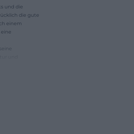
ks und die
rücklich die gute
ach einem
 eine
seine
ktur und
Damit ist die
ger für aktive
nder verbindet.
tsstraße 28,
en hilfreich:
a 2,5 km, und