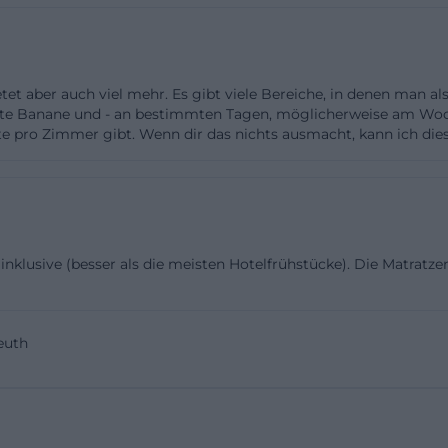
gen nennen Zweibettzimmer mit zwei Einzelbetten, 
hbecken im Zimmer sowie Klapptisch, Hocker und Schu
echsbettzimmern kommen teils Stockbetten zum Einsat
etet aber auch viel mehr. Es gibt viele Bereiche, in denen man 
en sind vorhanden, und auch hier sind Dusche, WC, Was
ete Banane und - an bestimmten Tagen, möglicherweise am Woc
karte pro Zimmer gibt. Wenn dir das nichts ausmacht, kann ich di
er und Schubladen Teil der Ausstattung. Besonders rele
d Tagungsgäste sind die Seminar- und Aufenthaltsbere
sst rund 160 m², ist für bis zu 150 Personen geeignet u
 Verpflegung und kostenfreies WLAN. Das Haus hebt a
räume hervor, was die Jugendherberge auch für Work
klusive (besser als die meisten Hotelfrühstücke). Die Matratzen s
staltungen interessant macht. Im Inneren zeigen die off
ine offene Lobby mit großzügiger Treppe, Sitzwürfeln,
l, Cafeteria und Lounge. Der Speisesaal bietet Platz für e
euth
zt auf Buffetmahlzeiten mit Bio-Komponenten. Für Fami
Familien Lounge mit verschiedenen Spielmöglichkeiten,
asse. Im Außenbereich kommen weitere Qualitäten hinz
d, Beachvolleyball, Dachterrasse, Tischtennis, Badminton