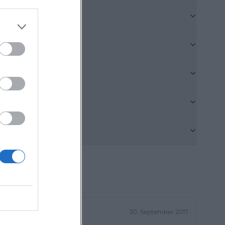
 Ausgangspunkt
ige offizielle
g werden in der
chtsseite. Der
e Rate mit einem
lten, während
eliehen werden
ten transparent
nsetzen. Für
nvorteile
liedschaft von 7
,50 Euro, und für
30. September 2017
arif. Familien