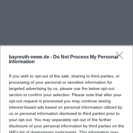
bauen/konzepte/innenstadtgestaltung/neuer-
brunnen/?utm_source=openai))
Lage in der Maximilianstraße und am Alten Schloss
Der wichtigste Standortfaktor des Neuen Brunnens
ist seine Position im Herzen der Bayreuther
Innenstadt. Die Stadt nennt als Lage die
Maximilianstraße und verweist ausdrücklich auf
bayreuth-news.de -
Do Not Process My Personal
Information
den Bereich vor dem Ehrenhof des Alten Schlosses.
Damit befindet sich der Brunnen nicht an einem
If you wish to opt-out of the sale, sharing to third parties, or
Randstandort, sondern an einem der markantesten
processing of your personal or sensitive information for
targeted advertising by us, please use the below opt-out
Häufig gestellte Fragen
innerstädtischen Achsenräume Bayreuths. Die
section to confirm your selection. Please note that after your
Maximilianstraße wird von der Stadt im
opt-out request is processed you may continue seeing
Zusammenhang mit der Innenstadterneuerung als
interest-based ads based on personal information utilized by
Wo liegt der Neue Brunnen in Bayreuth?
us or personal information disclosed to third parties prior to
der Straßenzug beschrieben, den viele Bayreuther
your opt-out. You may separately opt-out of the further
schlicht den Markt nennen; im Zuge der
Ist der Neue Brunnen begehbar und für Kinder
disclosure of your personal information by third parties on the
Umgestaltung wurde dieser Bereich zum
IAB’s list of downstream participants. This information may
geeignet?