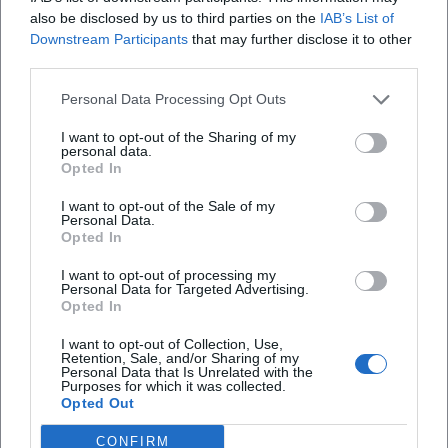
also be disclosed by us to third parties on the
IAB’s List of
Stadtparkett entwickelt. Das ist für Besucher
Downstream Participants
that may further disclose it to other
wichtig, denn es erklärt, warum der Neue Brunnen
Wo kann ich beim Neuen Brunnen in der
third parties.
so selbstverständlich in das städtische Umfeld
Innenstadt parken?
Personal Data Processing Opt Outs
eingebettet wirkt: Er steht nicht isoliert, sondern in
einem neu geordneten öffentlichen Raum, der auf
Wie erreiche ich den Neuen Brunnen zu Fuß?
I want to opt-out of the Sharing of my
personal data.
Aufenthalt, Bewegung und Nutzbarkeit
Opted In
ausgerichtet ist. Vor Ort erlebt man deshalb nicht
Welche Sehenswürdigkeiten liegen in der Nähe
I want to opt-out of the Sale of my
des Neuen Brunnens?
nur den Brunnen selbst, sondern auch die typische
Personal Data.
Opted In
Mischung aus Flanierzone, historischer Kulisse und
Alltagsbetrieb. Durch die Nähe zum Alten Schloss
I want to opt-out of processing my
Personal Data for Targeted Advertising.
entsteht zudem ein starker visueller Kontrast
Bewertungen
Opted In
zwischen barocker Stadthistorie und moderner
I want to opt-out of Collection, Use,
Stadtgestaltung. Der offizielle Innenstadt-
Retention, Sale, and/or Sharing of my
Personal Data that Is Unrelated with the
Gibson Ncube
Rundgang führt ebenfalls an dieser Stelle vorbei
Purposes for which it was collected.
GN
12. November 2022
Opted Out
und markiert das Alte Schloss als einen wichtigen
Orientierungspunkt. Wer die Sehenswürdigkeiten
CONFIRM