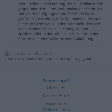
Werk befindet sich entlang der Maximilianstraße
entdecken möchten und dabei eine klare
gegenüber dem alten Wohnpalast der Stadt, im
Orientierung zwischen den wichtigsten Orten
Herzen der Fußgängerzone. Die Basis ist ein
großes "C", das eine große Steinbank bildet, auf
suchen. ([bayreuth.de]
der man sitzen kann. In der Mitte befinden sich
(https://www.bayreuth.de/wirtschaft-
verschiedene Düsen, die ständig Wasser
forschung/wirtschaftsstandort/stadtteile/innenstadt/
sprühen. Hier in der Nähe zu sein, bietet in der
Sommerzeit eine willkommene Abkühlung.
utm_source=openai))
Wasserspiel zum Sitzen und Spielen: Gestaltung,
Locations
In
Bayreuth
Nutzung und Familienfreundlichkeit
Neuer Brunnen ChIJG_BGGt JoUcR0Oe2yI__DaI
Die Gestalt des Neuen Brunnens ist ausdrücklich
auf Nutzung ausgelegt. Die Stadt Bayreuth
beschreibt ihn als einfach gebaut, begehbar und
Schnellzugriff
bespielbar. Er wurde von dem für die
Über uns
Umgestaltung der Fußgängerzone beauftragten
Datenschutz
Architekturbüro Hirner und Riehl aus München
entwickelt und soll vor allem die
Impressum
Weitere Links
Aufenthaltsqualität erhöhen. Besonders wichtig ist