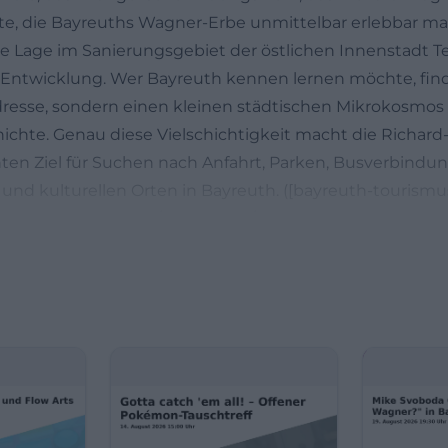
te, die Bayreuths Wagner-Erbe unmittelbar erlebbar m
die Lage im Sanierungsgebiet der östlichen Innenstadt Te
 Entwicklung. Wer Bayreuth kennen lernen möchte, find
dresse, sondern einen kleinen städtischen Mikrokosmos a
ichte. Genau diese Vielschichtigkeit macht die Richar
ten Ziel für Suchen nach Anfahrt, Parken, Busverbindu
und kulturellen Orten in Bayreuth. ([bayreuth-tourismu
reuth-tourismus.de/innenstadt/die-innenstadt-quartiere/
ur Richard-Wagner-Straße in Bayreuth?
nfahrt zum RW21 zeigt sehr gut, wie gut die Richard-Wagn
n
verkehr eingebunden ist. Für die Stadtbibliothek und d
werden die Haltestellen Oberfrankenhalle, Wahnfried u
altestelle Oberfrankenhalle halten die Linien 304, 316 u
fried wird von den Linien 302 und 307 bedient; der Ster
gefahren. Zusätzlich fährt die Linie 223 abends sowie so
ie Haltestellen Sternplatz und Oberfrankenhalle an. Für