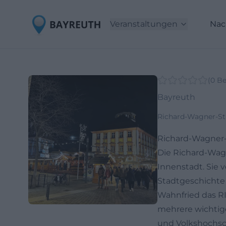
Veranstaltungen
Nac
(
0
Be
Bayreuth
Richard-Wagner-St
Richard-Wagner-
Die Richard-Wag
Innenstadt. Sie 
Stadtgeschichte
Wahnfried das RIW
mehrere wichtige
und Volkshochsc