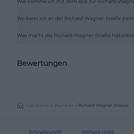
Wie komme ich mit dem Bus zur Richard-Wagne
historischen Ha
Richard Wagners
Wo kann ich an der Richard-Wagner-Straße park
Festspiele. Seit
fünfjährigen Ren
Was macht die Richard-Wagner-Straße historisc
wechselnde Sond
kulturellen Orie
Wissenschaft tre
Bewertungen
Aufenthaltsorte 
sondern als bele
(https://www.wa
Warum ist die Ri
Die historische 
Locations
In
Bayreuth
Richard Wagner Strasse
man Bayreuths en
Stadtgeschichte 
den Ring des Nib
Schnellzugriff
Weitere Links
und machte Bayr