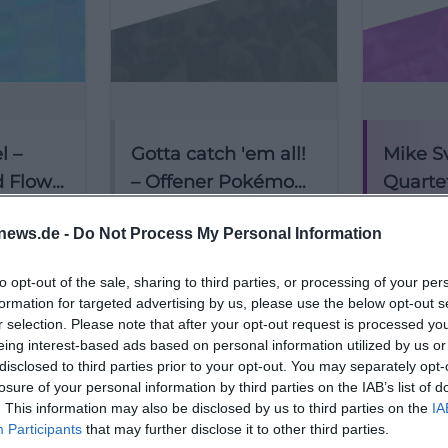
men, sind Stellplätze direkt vor dem Eingang vorhand
sowohl für kurze Besorgungen als auch für einen kulturel
en Besuch ohne Auto. ([stadtbibliothek.bayreuth.de]
liothek.bayreuth.de/kontakt/lage-anfahrt/))
hard Wagner Museum ist die Anreise mit Bus und Auto k
l –
Gotta catch 'em all!
Mike S
ptbahnhof aus bringt die Linie 302 in Richtung Sankt 
d Flow
– Offener Pokémon-
Quartet
testelle Wahnfried; von der ZOH fährt die Linie 307 in R
re)
Tauschtreff
Wagner
6
14. August 2026
19. Au
n. Das ist besonders praktisch für Gäste, die das Museu
news.de -
Do Not Process My Personal Information
ng und
Pokémon-Fans
Ein beso
Bayreu
enden Orte im RIWA-Viertel ansteuern möchten. Mit de
Bayreuth:
aufgepasst: Im RW21
Konzerta
enen Parkmöglichkeiten im Umfeld der Wahnfriedstraße,
n
Bayreuth wird getauscht,
Bayreuth
to opt-out of the sale, sharing to third parties, or processing of your per
cken 6-
gefachsimpelt und
Quartet t
Sonstige
nd im Parkhaus Badstraße P7. Die Kombination aus Bus,
formation for targeted advertising by us, please use the below opt-out s
Kostenlos
Kostenlos
Konzerte
Veranstaltungen
onglage
gesammelt. Kostenlos am
Erbe im 
r selection. Please note that after your opt-out request is processed y
 macht die Richard-Wagner-Straße zu einer Innenstadt
tzt
14.08.2026 ab 15 Uhr.
Museum. 
eing interest-based ads based on personal information utilized by us or
#Pokemon
Euro. #B
enntnis gut erreichbar ist. ([wagnermuseum.de]
disclosed to third parties prior to your opt-out. You may separately opt-
s
gnermuseum.de/kontakt/kontakt-und-anfahrt/))
losure of your personal information by third parties on the IAB’s list of
. This information may also be disclosed by us to third parties on the
IA
der Richard-Wagner-Straße parken?
Participants
that may further disclose it to other third parties.
 anreist, findet rund um die Richard-Wagner-Straße meh