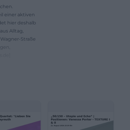
achen.
il einer aktiven
et hier deshalb
us Alltag,
d-Wagner-Straße
ngen,
s.de]
riwa-viertel/))
er-Straße im
ie
nd Sternplatz
nd 326; die
nplatz wird von
nntags am
 Besucher, die