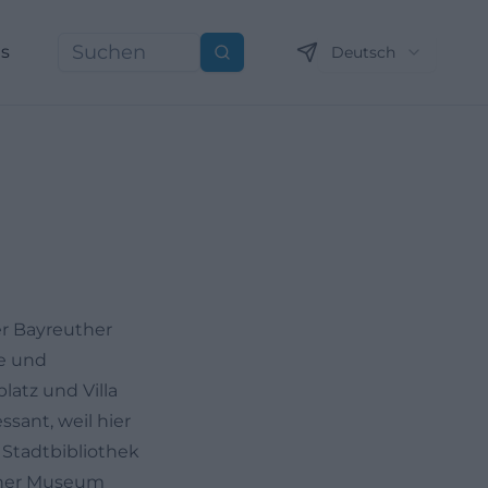
ns
Deutsch
Suchen
r Bayreuther
ie und
atz und Villa
sant, weil hier
 Stadtbibliothek
gner Museum