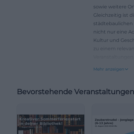
sowie weitere Or
Gleichzeitig ist 
städtebaulichen
nicht nur eine A
Kultur und Gesch
zu einem relevan
Veranstaltungen 
(https://www.bay
Mehr anzeigen
Wie komme ich z
Die offizielle A
Bevorstehende Veranstaltunge
öffentlichen Nah
Volkshochschule 
genannt. An der H
Haltestelle Wahn
der Linie 314 an
Vormittag auch d