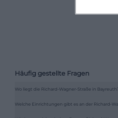
Straße nicht nur
sinnvoll organis
(https://www.wa
Welche Orte und
Das Profil der R
öffentlicher Ein
Dort arbeiten St
Stadtarchivs un
Haus ist damit n
Häufig gestellte Fragen
Bürgerzentrum mi
Evangelische Bi
Exkursionen und
Wo liegt die Richard-Wagner-Straße in Bayreuth
Richard-Wagner-S
Alltags- und Bil
Welche Einrichtungen gibt es an der Richard-W
(https://www.bay
Hinzu kommt da