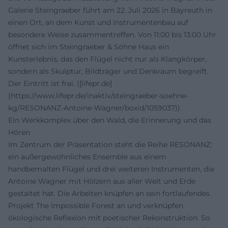
Galerie Steingraeber führt am 22. Juli 2026 in Bayreuth in
einen Ort, an dem Kunst und Instrumentenbau auf
besondere Weise zusammentreffen. Von 11:00 bis 13:00 Uhr
öffnet sich im Steingraeber & Söhne Haus ein
Kunsterlebnis, das den Flügel nicht nur als Klangkörper,
sondern als Skulptur, Bildträger und Denkraum begreift.
Der Eintritt ist frei. ([lifepr.de]
(https://www.lifepr.de/inaktiv/steingraeber-soehne-
kg/RESONANZ-Antoine-Wagner/boxid/1059037))
Ein Werkkomplex über den Wald, die Erinnerung und das
Hören
Im Zentrum der Präsentation steht die Reihe RESONANZ:
ein außergewöhnliches Ensemble aus einem
handbemalten Flügel und drei weiteren Instrumenten, die
Antoine Wagner mit Hölzern aus aller Welt und Erde
gestaltet hat. Die Arbeiten knüpfen an sein fortlaufendes
Projekt The Impossible Forest an und verknüpfen
ökologische Reflexion mit poetischer Rekonstruktion. So