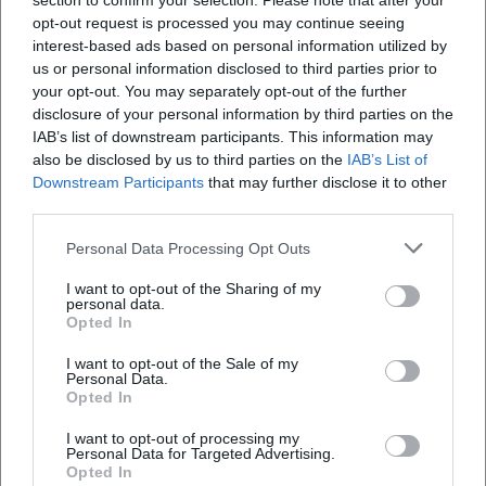
section to confirm your selection. Please note that after your
YouTube: kein offizielles Profil gefunden
opt-out request is processed you may continue seeing
Website:
https://antoinewagner.com/
interest-based ads based on personal information utilized by
Quellen:
us or personal information disclosed to third parties prior to
region-bayreuth.de - Vernissage zur Ausstellung von
your opt-out. You may separately opt-out of the further
Antoine Wagner in der Gallerie Steingraeber
disclosure of your personal information by third parties on the
lifePR - RESONANZ - Antoine Wagner
IAB’s list of downstream participants. This information may
also be disclosed by us to third parties on the
IAB’s List of
AntoineWagner.com - Offizielle Künstlerseite
Downstream Participants
that may further disclose it to other
Steingraeber & Söhne - Offizielle Website
third parties.
Stadt Bayreuth - Veranstaltungsräume in Bayreuth
Personal Data Processing Opt Outs
I want to opt-out of the Sharing of my
personal data.
Opted In
I want to opt-out of the Sale of my
Personal Data.
Opted In
I want to opt-out of processing my
Personal Data for Targeted Advertising.
Opted In
Map unavailable