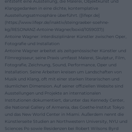
entsteht eine Ausstellung, die Malerei, Objektkunst und
Klanggedanken in eine dichte, kontemplative
Ausstellungsatmosphäre überführt. ([lifepr.de]
(https://www.lifepr.de/inaktiv/steingraeber-soehne-
kg/RESONANZ-Antoine-Wagner/boxid/1059037))
Antoine Wagner: interdisziplinärer Künstler zwischen Oper,
Fotografie und Installation
Antoine Wagner arbeitet als zeitgenössischer Künstler und
Filmregisseur; seine Praxis umfasst Malerei, Skulptur, Film,
Fotografie, Zeichnung, Sound, Performance, Oper und
Installation. Seine Arbeiten kreisen um Landschaften von
Musik und Klang, oft mit einer starken literarischen und
räumlichen Dimension. Auf seiner offiziellen Website sind
Ausstellungen und Projekte an internationalen
Institutionen dokumentiert, darunter das Kennedy Center,
die National Gallery of Armenia, das Goethe-Institut Tokyo
und das New World Center in Miami. Außerdem nennt die
Künstlerseite Studien an Northwestern University, NYU und
Sciences Po sowie Residenzen bei Robert Wilsons Byrd