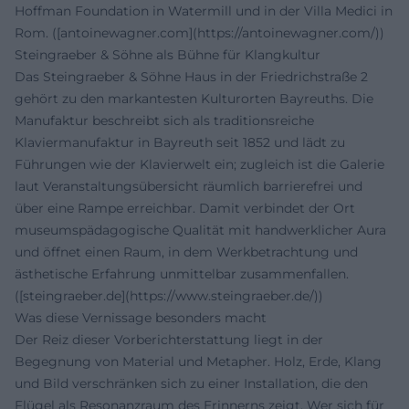
Hoffman Foundation in Watermill und in der Villa Medici in
Rom. ([antoinewagner.com](https://antoinewagner.com/))
Steingraeber & Söhne als Bühne für Klangkultur
Das Steingraeber & Söhne Haus in der Friedrichstraße 2
gehört zu den markantesten Kulturorten Bayreuths. Die
Manufaktur beschreibt sich als traditionsreiche
Klaviermanufaktur in Bayreuth seit 1852 und lädt zu
Führungen wie der Klavierwelt ein; zugleich ist die Galerie
laut Veranstaltungsübersicht räumlich barrierefrei und
über eine Rampe erreichbar. Damit verbindet der Ort
museumspädagogische Qualität mit handwerklicher Aura
und öffnet einen Raum, in dem Werkbetrachtung und
ästhetische Erfahrung unmittelbar zusammenfallen.
([steingraeber.de](https://www.steingraeber.de/))
Was diese Vernissage besonders macht
Der Reiz dieser Vorberichterstattung liegt in der
Begegnung von Material und Metapher. Holz, Erde, Klang
und Bild verschränken sich zu einer Installation, die den
Flügel als Resonanzraum des Erinnerns zeigt. Wer sich für