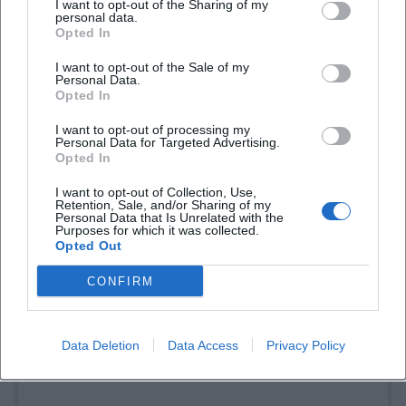
I want to opt-out of the Sharing of my
personal data.
Opted In
Tickets buchen
I want to opt-out of the Sale of my
Personal Data.
Opted In
I want to opt-out of processing my
Personal Data for Targeted Advertising.
Opted In
I want to opt-out of Collection, Use,
Retention, Sale, and/or Sharing of my
Personal Data that Is Unrelated with the
Purposes for which it was collected.
Opted Out
Laura Müller
CONFIRM
1999 in Passau geboren. Von 2019 bis 2021 als
Assistant Marketing Manager bei der NH Hotel
Data Deletion
Data Access
Privacy Policy
Group tätig. Seit Dezember 2021 Online-
Redakteurin bei Moxios. Spezialisiert auf
digitale Inhalte, Content-Marketing und