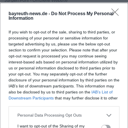
Jürgen Pohl - Offizielle Website
BBK Oberfranken - Bernd Romankiewitz
bayreuth-news.de -
Do Not Process My Personal
Stadt Bayreuth - Stadtverwaltung und Rathaus
Information
Bayreuth.de - Licht und Farben im Rathaus
If you wish to opt-out of the sale, sharing to third parties, or
processing of your personal or sensitive information for
targeted advertising by us, please use the below opt-out
section to confirm your selection. Please note that after your
opt-out request is processed you may continue seeing
interest-based ads based on personal information utilized by
us or personal information disclosed to third parties prior to
your opt-out. You may separately opt-out of the further
disclosure of your personal information by third parties on the
IAB’s list of downstream participants. This information may
Map unavailable
also be disclosed by us to third parties on the
IAB’s List of
Downstream Participants
that may further disclose it to other
Open in Google Maps
third parties.
Personal Data Processing Opt Outs
I want to opt-out of the Sharing of my