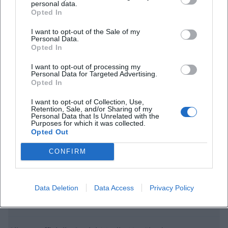
personal data.
Opted In
I want to opt-out of the Sale of my
Personal Data.
Opted In
Häufig gestellte Fragen
I want to opt-out of processing my
Personal Data for Targeted Advertising.
Opted In
Wann findet die Vernissage statt?
I want to opt-out of Collection, Use,
Retention, Sale, and/or Sharing of my
Wie lange ist die Ausstellung zu sehen?
Personal Data that Is Unrelated with the
Purposes for which it was collected.
Opted Out
Ist der Eintritt kostenlos?
CONFIRM
Wo findet die Ausstellung statt?
Data Deletion
Data Access
Privacy Policy
Ist der Ausstellungsort barrierearm?