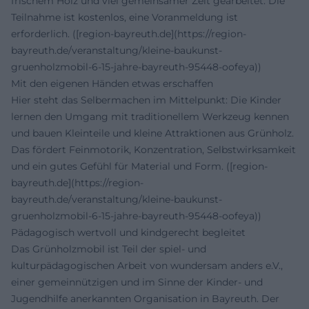
frischem Holz und viel gemeinsamer Zeit gearbeitet. Die
Teilnahme ist kostenlos, eine Voranmeldung ist
erforderlich. ([region-bayreuth.de](https://region-
bayreuth.de/veranstaltung/kleine-baukunst-
gruenholzmobil-6-15-jahre-bayreuth-95448-oofeya))
Mit den eigenen Händen etwas erschaffen
Hier steht das Selbermachen im Mittelpunkt: Die Kinder
lernen den Umgang mit traditionellem Werkzeug kennen
und bauen Kleinteile und kleine Attraktionen aus Grünholz.
Das fördert Feinmotorik, Konzentration, Selbstwirksamkeit
und ein gutes Gefühl für Material und Form. ([region-
bayreuth.de](https://region-
bayreuth.de/veranstaltung/kleine-baukunst-
gruenholzmobil-6-15-jahre-bayreuth-95448-oofeya))
Pädagogisch wertvoll und kindgerecht begleitet
Das Grünholzmobil ist Teil der spiel- und
kulturpädagogischen Arbeit von wundersam anders e.V.,
einer gemeinnützigen und im Sinne der Kinder- und
Jugendhilfe anerkannten Organisation in Bayreuth. Der