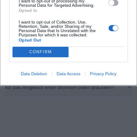
Für welches Alter ist das Angebot geeignet?
I want to opt-out of processing my
Personal Data for Targeted Advertising.
Opted In
Was kostet die Teilnahme?
I want to opt-out of Collection, Use,
Retention, Sale, and/or Sharing of my
Personal Data that Is Unrelated with the
Muss man sich vorher anmelden?
Purposes for which it was collected.
Opted Out
CONFIRM
Was sollen Kinder mitbringen?
Was lernen die Kinder bei der Veranstaltung?
Data Deletion
Data Access
Privacy Policy
Ist das Angebot eher drinnen oder draußen?