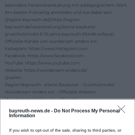
besondere Ferienveranstaltung mit pädagogischem Wert.
Am besten frühzeitig anmelden und live dabei sein.
([region-bayreuth.de](https://region-
bayreuth.de/veranstaltung/kleine-baukunst-
gruenholzmobil-6-15-jahre-bayreuth-95448-oofeya))
Offizielle Kanäle von wundersam anders e.V.:
Instagram:
https://www.instagram.com
Facebook:
https://www.facebook.com
YouTube:
https://www.youtube.com
Website:
https://wundersam-anders.de/
Quellen:
Region Bayreuth - Kleine Baukunst - Grünholzmobil
Wundersam Anders e.V. - Offizielle Website
Wundersam Anders e.V. - Über uns
Wundersam Anders e.V. - Social Media und Kontakt
bayreuth-news.de -
Do Not Process My Personal
Information
If you wish to opt-out of the sale, sharing to third parties, or