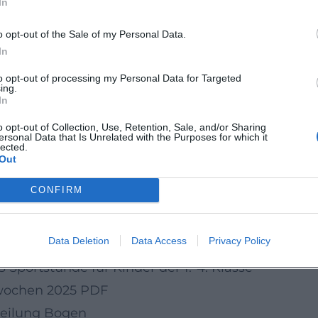
In
nach Hause. Wer ein kostenloses Familienerlebni
o opt-out of the Sale of my Personal Data.
det hier den passenden Termin.
In
licher Nachmittag, der Kinder bewegt und Famili
to opt-out of processing my Personal Data for Targeted
euth ist eine schöne Gelegenheit, Bewegung mit
ing.
In
 erleben.
o opt-out of Collection, Use, Retention, Sale, and/or Sharing
aft:
ersonal Data that Is Unrelated with the Purposes for which it
lected.
Out
CONFIRM
Data Deletion
Data Access
Privacy Policy
Sportstunde für Kinder der 1.-4. Klasse
rtwochen 2025 PDF
bteilung Bogen