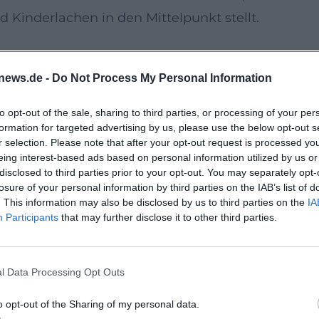
 Kinderlachen in den Mittelpunkt stellt.
 eine abwechslungsreiche Sportstunde besonders
news.de -
Do Not Process My Personal Information
ilnehmer abgestimmt und bietet einen sicheren
 gemeinsames Mitmachen. Sportbekleidung und
to opt-out of the sale, sharing to third parties, or processing of your per
formation for targeted advertising by us, please use the below opt-out s
 frei bewegen können und direkt startklar sind.
r selection. Please note that after your opt-out request is processed y
eing interest-based ads based on personal information utilized by us or
disclosed to third parties prior to your opt-out. You may separately opt-
reuther Turnerschaft in Bayreuth. Laut
losure of your personal information by third parties on the IAB’s list of
derem ein eigener Parkplatz, ein barrierefreies W
. This information may also be disclosed by us to third parties on the
IA
Participants
that may further disclose it to other third parties.
unterstützt Familien bei einer entspannten Ankun
l Data Processing Opt Outs
, pädagogischen Mehrwert und ein positives
o opt-out of the Sharing of my personal data.
re Stärken, erleben faire Bewegungsspiele und