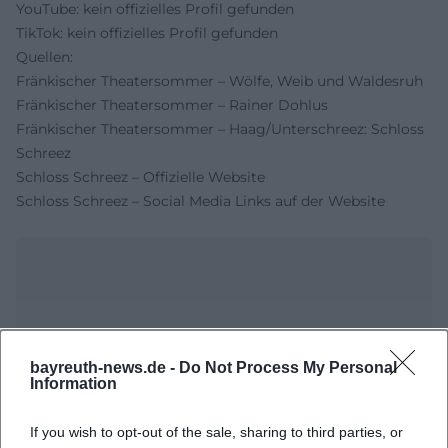
YouTube: kein offizielles Profil gefunden
TikTok: kein offizielles Profil gefunden
Quellen:
Fränkischer Theatersommer – Wölfe, Weib und Waldesruh
Fränkischer Theatersommer – Rainer Dohlus
Fränkischer Theatersommer – Haag/Unterschreez: Schloss
Schreez
Schloss Schreez – Offizielle Website
Schloss Schreez – Social Media Links auf der Website
bayreuth-news.de -
Do Not Process My Personal
Information
If you wish to opt-out of the sale, sharing to third parties, or
Map unavailable