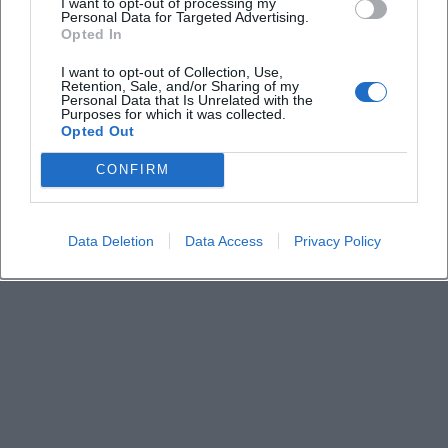
I want to opt-out of processing my
Personal Data for Targeted Advertising.
Um welches Genre geht es?
Opted In
I want to opt-out of Collection, Use,
Ist die Location historisch geprägt?
Retention, Sale, and/or Sharing of my
Personal Data that Is Unrelated with the
Purposes for which it was collected.
Opted Out
Gibt es offizielle Social-Media-Kanäle von Rainer
Dohlus?
CONFIRM
Data Deletion
Data Access
Privacy Policy