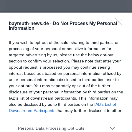
bayreuth-news.de -
Do Not Process My Personal
Information
Häufig gestellte Fragen
If you wish to opt-out of the sale, sharing to third parties, or
processing of your personal or sensitive information for
targeted advertising by us, please use the below opt-out
Wann findet das Festspiel Open Air 2026 statt?
section to confirm your selection. Please note that after your
opt-out request is processed you may continue seeing
interest-based ads based on personal information utilized by
Wo ist der Veranstaltungsort?
us or personal information disclosed to third parties prior to
your opt-out. You may separately opt-out of the further
Gibt es eine Eintrittsgebühr?
disclosure of your personal information by third parties on the
IAB’s list of downstream participants. This information may
also be disclosed by us to third parties on the
IAB’s List of
Welche Art von Musik wird gespielt?
Downstream Participants
that may further disclose it to other
third parties.
Wie sind die Zugangsbedingungen?
Personal Data Processing Opt Outs