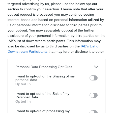
https://www.instagram.com/lukasgeppertmusic/
targeted advertising by us, please use the below opt-out
Facebook: kein offizielles Profil gefunden
section to confirm your selection. Please note that after your
opt-out request is processed you may continue seeing
YouTube: kein offizielles Profil gefunden
interest-based ads based on personal information utilized by
Spotify: kein offizielles Profil gefunden
us or personal information disclosed to third parties prior to
TikTok: kein offizielles Profil gefunden
your opt-out. You may separately opt-out of the further
Quellen:
disclosure of your personal information by third parties on the
Lukas Geppert - Offizielle Website
IAB’s list of downstream participants. This information may
Stadtkirche Bayreuth - Offizielle Website
also be disclosed by us to third parties on the
IAB’s List of
Instagram - Lukas Geppert Music
Downstream Participants
that may further disclose it to other
third parties.
Hofer Symphoniker - Offizielle Website
Region Bayreuth - Veranstaltungshinweis
Personal Data Processing Opt Outs
I want to opt-out of the Sharing of my
personal data.
Opted In
I want to opt-out of the Sale of my
Personal Data.
Opted In
I want to opt-out of processing my