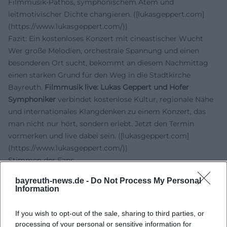
Filmmusik-Pathos, symphonischem Atem und
leitmotivischer Dichte changieren. ([lukasgeppert.com]
(https://www.lukasgeppert.com/))
Fazit: Ein kostenloses Konzert mit cineastischer Wucht
Wer große Melodien, orchestrale Spannung und einen
besonderen Ort sucht, bekommt an diesem Nachmittag
einen starken Grund für den Weg in die Stadtkirche
Bayreuth.
Filmmusik live: Lukas Geppert und Hofer
Symphoniker
verbindet kostenlose Kultur, regionale Nähe
und internationales Klangdenken zu einem Konzert, das
man nicht nur hört, sondern erlebt. Jetzt den Termin
vormerken und live dabei sein. ([lukasgeppert.com]
(https://www.lukasgeppert.com/))
Stimmen der Fans
Zu diesem Konzert sind keine verifizierten öffentlichen Fan-
bayreuth-news.de -
Do Not Process My Personal
Kommentare aus Social Media belegt. Daher entfällt dieser
Information
Abschnitt bewusst.
Offizielle Kanäle von Lukas Geppert:
If you wish to opt-out of the sale, sharing to third parties, or
Instagram:
processing of your personal or sensitive information for