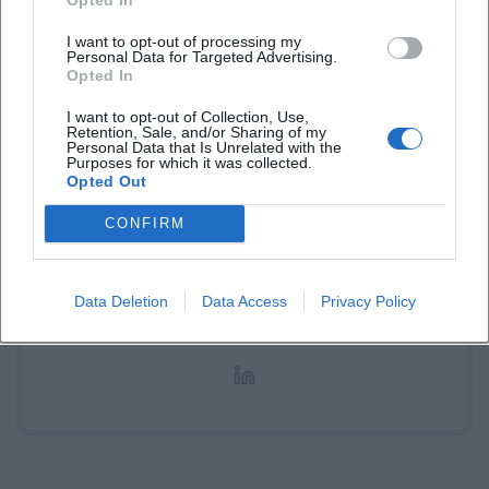
I want to opt-out of processing my
Personal Data for Targeted Advertising.
Opted In
I want to opt-out of Collection, Use,
Retention, Sale, and/or Sharing of my
Personal Data that Is Unrelated with the
Laura Müller
Purposes for which it was collected.
Opted Out
CONFIRM
1999 in Passau geboren. Von 2019 bis 2021 als
Assistant Marketing Manager bei der NH Hotel
Group tätig. Seit Dezember 2021 Online-
Redakteurin bei Moxios. Spezialisiert auf
Data Deletion
Data Access
Privacy Policy
digitale Inhalte, Content-Marketing und
redaktionelle Aufbereitung von Events und
Lifestyle-Themen.