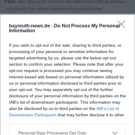
Fazit:
Wer Bayreuth jenseits der bekannten Pfade erleben
will, findet hier einen Abend mit musikalischer
Entdeckerlust, historischer Tiefe und klanglicher Würde.
Wagners Sohn und Zeitgenossen
verspricht ein Konzert,
bayreuth-news.de -
Do Not Process My Personal
das seltene Werke zum Leuchten bringt und das Publikum
Information
unmittelbar in die Gegenwart der Musik zieht. ([siegfried-
wagner.org](https://siegfried-wagner.org/termine/wagner-
If you wish to opt-out of the sale, sharing to third parties, or
processing of your personal or sensitive information for
dirigenten-als-komponisten/?utm_source=openai))
targeted advertising by us, please use the below opt-out
Offizielle Kanäle von Siegfried Wagner Gesellschaft:
section to confirm your selection. Please note that after your
Instagram: Kein offizielles Profil gefunden
opt-out request is processed you may continue seeing
Facebook: Kein offizielles Profil gefunden
interest-based ads based on personal information utilized by
YouTube: Kein offizielles Profil gefunden
us or personal information disclosed to third parties prior to
Website:
https://siegfried-wagner.org/
your opt-out. You may separately opt-out of the further
Quellen:
disclosure of your personal information by third parties on the
IAB’s list of downstream participants. This information may
Internationale Siegfried Wagner Gesellschaft - Großes
also be disclosed by us to third parties on the
IAB’s List of
Konzert: Wagners Sohn und Zeitgenossen
Downstream Participants
that may further disclose it to other
Friedrichsforum - 150 Jahre Festspiele / Wagners Sohn und
third parties.
Zeitgenossen
Friedrichsforum - Spielstätten und Großer Saal
Personal Data Processing Opt Outs