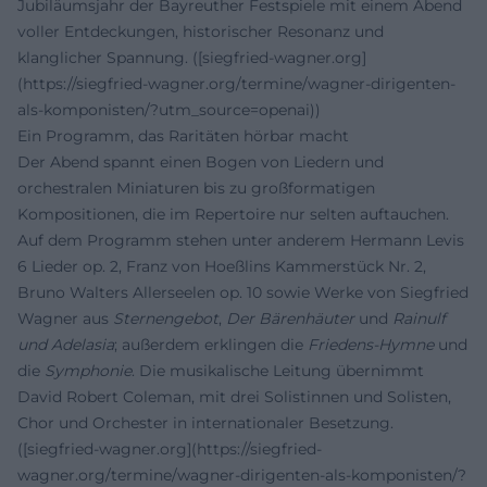
Jubiläumsjahr der Bayreuther Festspiele mit einem Abend
voller Entdeckungen, historischer Resonanz und
klanglicher Spannung. ([siegfried-wagner.org]
(https://siegfried-wagner.org/termine/wagner-dirigenten-
als-komponisten/?utm_source=openai))
Ein Programm, das Raritäten hörbar macht
Der Abend spannt einen Bogen von Liedern und
orchestralen Miniaturen bis zu großformatigen
Kompositionen, die im Repertoire nur selten auftauchen.
Auf dem Programm stehen unter anderem Hermann Levis
6 Lieder op. 2, Franz von Hoeßlins Kammerstück Nr. 2,
Bruno Walters Allerseelen op. 10 sowie Werke von Siegfried
Wagner aus
Sternengebot
,
Der Bärenhäuter
und
Rainulf
und Adelasia
; außerdem erklingen die
Friedens-Hymne
und
die
Symphonie
. Die musikalische Leitung übernimmt
David Robert Coleman, mit drei Solistinnen und Solisten,
Chor und Orchester in internationaler Besetzung.
([siegfried-wagner.org](https://siegfried-
wagner.org/termine/wagner-dirigenten-als-komponisten/?