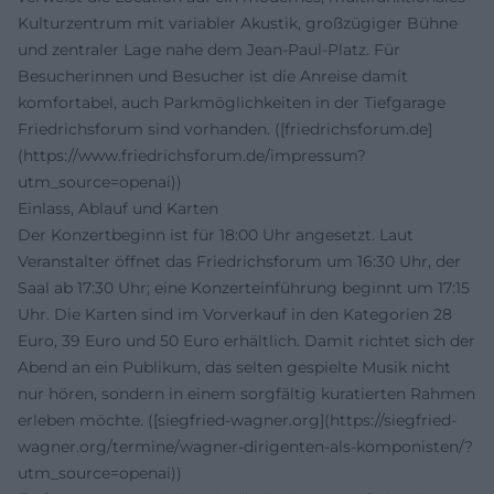
Kulturzentrum mit variabler Akustik, großzügiger Bühne
und zentraler Lage nahe dem Jean-Paul-Platz. Für
Besucherinnen und Besucher ist die Anreise damit
komfortabel, auch Parkmöglichkeiten in der Tiefgarage
Friedrichsforum sind vorhanden. ([friedrichsforum.de]
(https://www.friedrichsforum.de/impressum?
utm_source=openai))
Einlass, Ablauf und Karten
Der Konzertbeginn ist für 18:00 Uhr angesetzt. Laut
Veranstalter öffnet das Friedrichsforum um 16:30 Uhr, der
Saal ab 17:30 Uhr; eine Konzerteinführung beginnt um 17:15
Uhr. Die Karten sind im Vorverkauf in den Kategorien 28
Euro, 39 Euro und 50 Euro erhältlich. Damit richtet sich der
Abend an ein Publikum, das selten gespielte Musik nicht
nur hören, sondern in einem sorgfältig kuratierten Rahmen
erleben möchte. ([siegfried-wagner.org](https://siegfried-
wagner.org/termine/wagner-dirigenten-als-komponisten/?
utm_source=openai))