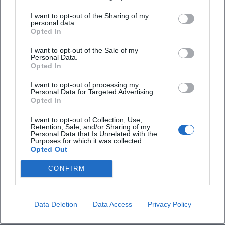
Friedrichsforum - Kontakt und Adresse
I want to opt-out of the Sharing of my
Friedrichsforum - Haus und Social Media Hinweis
personal data.
Bayreuth Tourismus - Friedrichsforum Eventlocation
Opted In
I want to opt-out of the Sale of my
Personal Data.
Opted In
I want to opt-out of processing my
Personal Data for Targeted Advertising.
Opted In
I want to opt-out of Collection, Use,
Retention, Sale, and/or Sharing of my
Personal Data that Is Unrelated with the
Purposes for which it was collected.
Opted Out
Map unavailable
Open in Google Maps
CONFIRM
Data Deletion
Data Access
Privacy Policy