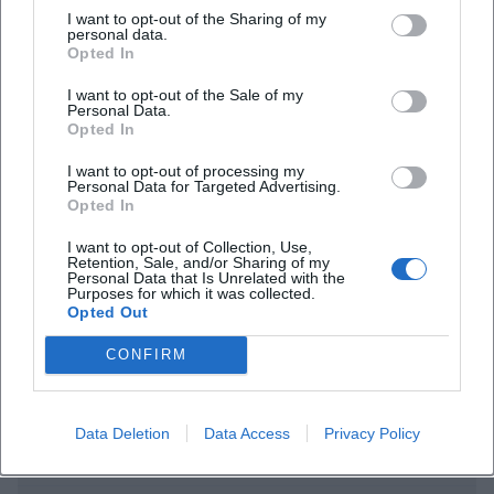
I want to opt-out of the Sharing of my
personal data.
Opted In
I want to opt-out of the Sale of my
Personal Data.
Opted In
I want to opt-out of processing my
Häufig gestellte Fragen
Personal Data for Targeted Advertising.
Opted In
I want to opt-out of Collection, Use,
Retention, Sale, and/or Sharing of my
Wann findet die Veranstaltung statt?
Personal Data that Is Unrelated with the
Purposes for which it was collected.
Opted Out
Ist der Eintritt kostenlos?
CONFIRM
Wo findet die Lesung statt?
Data Deletion
Data Access
Privacy Policy
Wie ist die Anfahrt zum Veranstaltungsort?