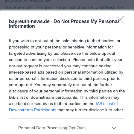
Bayreuther Festspiele
vhs Bayreuth - Anfahrt, Parkmöglichkeiten und Buslinien
vhs Bayreuth - Programm 150 Jahre Festspiele Bayreuth
bayreuth-news.de -
Do Not Process My Personal
Wartberg Verlag - Autorenporträt Stephan Müller
Information
Thalia - Autorenporträt Stephan Müller
Nordbayerischer Kurier - Neues Buch mit Wagner-
If you wish to opt-out of the sale, sharing to third parties, or
Spezialwissen
processing of your personal or sensitive information for
targeted advertising by us, please use the below opt-out
section to confirm your selection. Please note that after your
opt-out request is processed you may continue seeing
interest-based ads based on personal information utilized by
us or personal information disclosed to third parties prior to
your opt-out. You may separately opt-out of the further
disclosure of your personal information by third parties on the
IAB’s list of downstream participants. This information may
also be disclosed by us to third parties on the
IAB’s List of
Downstream Participants
that may further disclose it to other
Map unavailable
third parties.
Open in Google Maps
Personal Data Processing Opt Outs