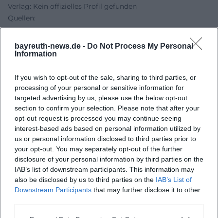
Verlag: Kein offizielles Profil gefunden
Quellen:
Clark University - Faculty Profile Willem Klooster
Clark University News - Klooster book on Dutch influence
bayreuth-news.de -
Do Not Process My Personal
earns Hendricks Award
Information
Universität Bayreuth - Campusplan
Universität Bayreuth - Anreise
If you wish to opt-out of the sale, sharing to third parties, or
processing of your personal or sensitive information for
Region Bayreuth - Veranstaltungsseite
targeted advertising by us, please use the below opt-out
section to confirm your selection. Please note that after your
opt-out request is processed you may continue seeing
interest-based ads based on personal information utilized by
us or personal information disclosed to third parties prior to
your opt-out. You may separately opt-out of the further
disclosure of your personal information by third parties on the
IAB’s list of downstream participants. This information may
also be disclosed by us to third parties on the
IAB’s List of
Downstream Participants
that may further disclose it to other
third parties.
Map unavailable