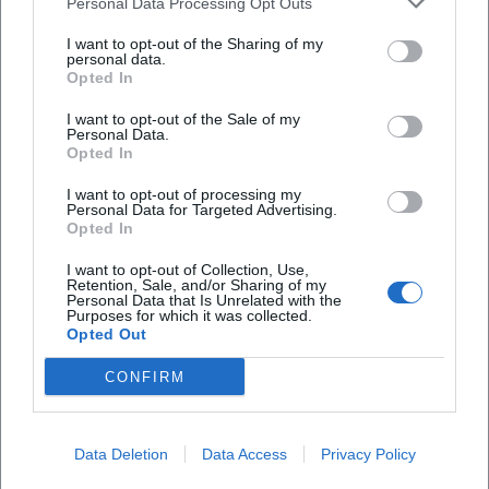
Personal Data Processing Opt Outs
Open in Google Maps
I want to opt-out of the Sharing of my
personal data.
Opted In
I want to opt-out of the Sale of my
Personal Data.
Opted In
I want to opt-out of processing my
Personal Data for Targeted Advertising.
Häufig gestellte Fragen
Opted In
I want to opt-out of Collection, Use,
Retention, Sale, and/or Sharing of my
Personal Data that Is Unrelated with the
Wann findet der Gastvortrag statt?
Purposes for which it was collected.
Opted Out
Wo ist die Veranstaltung?
CONFIRM
Ist der Eintritt kostenlos?
Data Deletion
Data Access
Privacy Policy
Gibt es eine Buchsignierung?