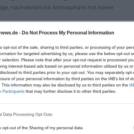
hige, nachdenkliche Atmosphäre mit klarer
ngskultur
news.de -
Do Not Process My Personal Information
lien-Bildungsstätte plus Mehrgenerationenhaus i
raße 29. Die Einrichtung ist als anerkannte
to opt-out of the sale, sharing to third parties, or processing of your per
formation for targeted advertising by us, please use the below opt-out s
der Erwachsenen- und Familienbildung verankert un
r selection. Please note that after your opt-out request is processed y
ms. Genau dieses Umfeld macht den Abend
eing interest-based ads based on personal information utilized by us or
disclosed to third parties prior to your opt-out. You may separately opt-
n auf Lebensnähe, und aus einem Vortrag wird
losure of your personal information by third parties on the IAB’s list of
. This information may also be disclosed by us to third parties on the
IA
Participants
that may further disclose it to other third parties.
 ist
 Bereiche des Alltags – von Suchsystemen über
eitsprozessen. Der Abend bietet die Chance,
l Data Processing Opt Outs
 betrachten, sondern im Kontext von
o opt-out of the Sharing of my personal data.
 Nutzung. Für Besucherinnen und Besucher