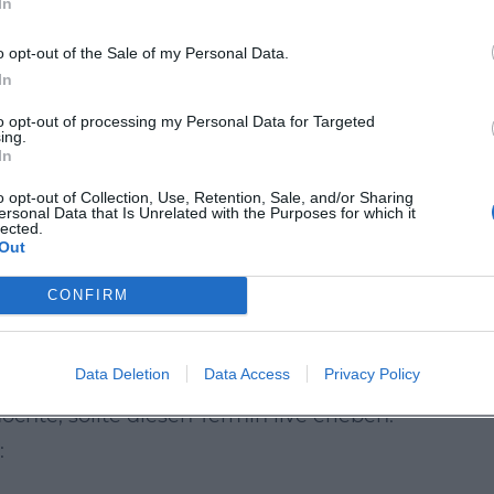
In
mit echtem Mehrwert für die eigene digitale
o opt-out of the Sale of my Personal Data.
In
to opt-out of processing my Personal Data for Targeted
ierung als auf Substanz: ein verständlicher
ing.
In
 und ein Publikum, das sich für Zukunftsthemen
o opt-out of Collection, Use, Retention, Sale, and/or Sharing
dieser Vorberichterstattung: Sie macht Lust auf ei
ersonal Data that Is Unrelated with the Purposes for which it
lected.
unterschiedliche Perspektiven zusammenführt.
Out
sellschaftliche Fragen interessiert, findet hier ei
CONFIRM
lebnis.
erspricht einen informativen Abend mit
Data Deletion
Data Access
Privacy Policy
rung. Wer das Thema besser verstehen und mit
te, sollte diesen Termin live erleben.
: