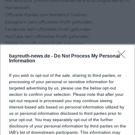
Authentizität und ein besonderes Veranstaltungserlebnis in
Hörlasreuth.
Offizielle Kanäle von Weidehof Grellner:
Instagram: kein offizielles Profil gefunden
Facebook: kein offizielles Profil gefunden
YouTube: kein offizielles Profil gefunden
TikTok: kein offizielles Profil gefunden
Quellen:
bayreuth-news.de -
Do Not Process My Personal
Weidehof Grellner - Über uns
Information
Weidehof Grellner - Home
Weidehof Grellner - TV-Beiträge
If you wish to opt-out of the sale, sharing to third parties, or
Region Bayreuth - Gemmotherapie: Heilsame
processing of your personal or sensitive information for
Knospenmazerate für Mensch und Tier herstellen
targeted advertising by us, please use the below opt-out
section to confirm your selection. Please note that after your
opt-out request is processed you may continue seeing
interest-based ads based on personal information utilized by
us or personal information disclosed to third parties prior to
your opt-out. You may separately opt-out of the further
disclosure of your personal information by third parties on the
IAB’s list of downstream participants. This information may