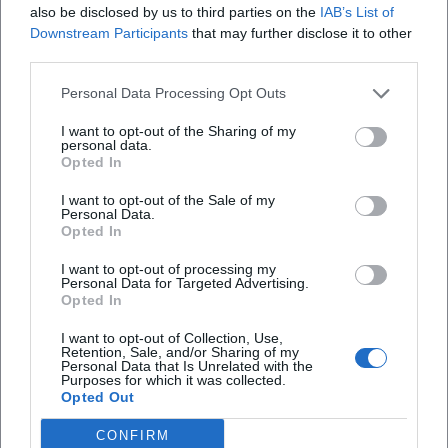
also be disclosed by us to third parties on the
IAB’s List of
Downstream Participants
that may further disclose it to other
third parties.
Map unavailable
Personal Data Processing Opt Outs
Open in Google Maps
I want to opt-out of the Sharing of my
personal data.
Opted In
I want to opt-out of the Sale of my
Personal Data.
Opted In
I want to opt-out of processing my
Personal Data for Targeted Advertising.
Opted In
Häufig gestellte Fragen
I want to opt-out of Collection, Use,
Retention, Sale, and/or Sharing of my
Personal Data that Is Unrelated with the
Purposes for which it was collected.
Wann findet der Workshop statt?
Opted Out
CONFIRM
Wo ist der Veranstaltungsort?