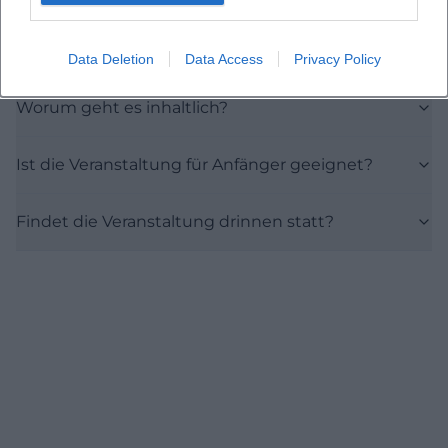
Wie hoch ist der Eintrittspreis?
Data Deletion
Data Access
Privacy Policy
Worum geht es inhaltlich?
Ist die Veranstaltung für Anfänger geeignet?
Findet die Veranstaltung drinnen statt?