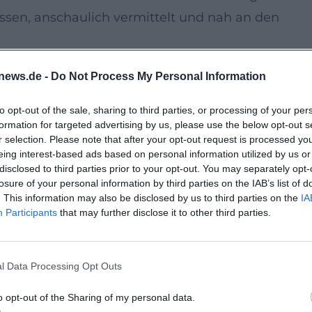
ssen, anschaulich vermittelt und nah an den
news.de -
Do Not Process My Personal Information
lt die Atmosphäre spürbar. In den Gewölben des
Gespräch, Genuss und Begegnung. Dazu gibt es
to opt-out of the sale, sharing to third parties, or processing of your per
formation for targeted advertising by us, please use the below opt-out s
hlten Käse. Die Kombination aus Museumsbesuc
r selection. Please note that after your opt-out request is processed y
e, persönliche Event-Atmosphäre mit starkem
eing interest-based ads based on personal information utilized by us or
disclosed to third parties prior to your opt-out. You may separately opt-
losure of your personal information by third parties on the IAB’s list of
Handschrift
. This information may also be disclosed by us to third parties on the
IA
Participants
that may further disclose it to other third parties.
 den Museums-Paläontologen Dr. Ulrike Albert u
ormat fachliche Autorität mit einer nahbaren,
ch für Naturkunde, Evolution,
l Data Processing Opt Outs
sformate interessiert, findet hier ein stark
o opt-out of the Sharing of my personal data.