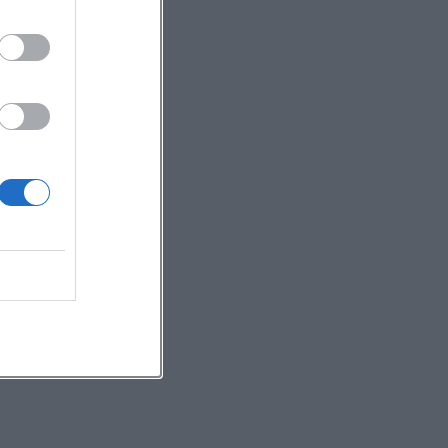
et
.
e.