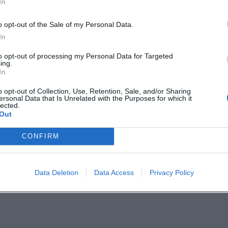
In
cher
o opt-out of the Sale of my Personal Data.
 Oberfranken in Bayreuth statt. Der Eintritt kost
In
erforderlich. Laut Veranstaltungsportal ist der
to opt-out of processing my Personal Data for Targeted
 Assistenz voll zugänglich. Für die Planung ist
ing.
In
nstaltungsplanung und gute Zielgruppenansprache
o opt-out of Collection, Use, Retention, Sale, and/or Sharing
chmack und Gesprächskultur auf besondere Weis
ersonal Data that Is Unrelated with the Purposes for which it
lected.
 allen Sinnen erleben möchte, sollte sich diesen
Out
ei sein.
CONFIRM
franken:
Data Deletion
Data Access
Privacy Policy