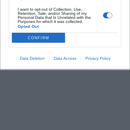
Brauche ich eine Anmeldung?
I want to opt-out of Collection, Use,
Retention, Sale, and/or Sharing of my
Personal Data that Is Unrelated with the
Für wen ist das Angebot geeignet?
Purposes for which it was collected.
Opted Out
Welche Billardarten spielt der Verein?
CONFIRM
Data Deletion
Data Access
Privacy Policy