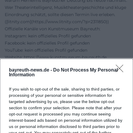
warum Herheims Bayreuther Deutung bis heute nachhallt.
Wer Theaterintelligenz, Musiktheatergeschichte und kluge
Einordnung schätzt, sollte diesen Termin live erleben.
([litnity.com](https://www.litnity.com/?p=2311850))
Offizielle Kanäle von Kunstmuseum Bayreuth:
Instagram: kein offizielles Profil gefunden
Facebook: kein offizielles Profil gefunden
YouTube: kein offizielles Profil gefunden
Website:
https://www.kunstmuseum-bayreuth.de
Quellen:
bayreuth-news.de -
Do Not Process My Personal
Litnity - Weißt du, was du sahst? Stefan Herheims
Information
Bayreuther Parsifal
Kunstmuseum Bayreuth - Anfahrt und Barrierefreiheit
If you wish to opt-out of the sale, sharing to third parties, or
Bayreuth Festival - Parsifal 2026
processing of your personal or sensitive information for
Bayreuth Festival - Aufführungsdatenbank Parsifal Regie
targeted advertising by us, please use the below opt-out
Bayern-Online - Buch- und Werkhinweis zu Antonia
section to confirm your selection. Please note that after your
opt-out request is processed you may continue seeing
Goldhammer
interest-based ads based on personal information utilized by
us or personal information disclosed to third parties prior to
your opt-out. You may separately opt-out of the further