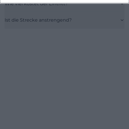
Wie viel kostet der Eintritt?
Ist die Strecke anstrengend?