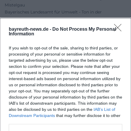
Mistelgau
Bayerisches Landesamt für Umwelt - Ton in der
ehemaligen Tongrube Mistelgau
GEOPARK Bayern-Böhmen - Offizielle Website
bayreuth-news.de -
Do Not Process My Personal
Oberpfälzer Wald - GEOPARK Bayern-Böhmen mit
Information
geologischen Führungen
If you wish to opt-out of the sale, sharing to third parties, or
processing of your personal or sensitive information for
targeted advertising by us, please use the below opt-out
section to confirm your selection. Please note that after your
opt-out request is processed you may continue seeing
interest-based ads based on personal information utilized by
us or personal information disclosed to third parties prior to
your opt-out. You may separately opt-out of the further
disclosure of your personal information by third parties on the
IAB’s list of downstream participants. This information may
also be disclosed by us to third parties on the
IAB’s List of
Map unavailable
Downstream Participants
that may further disclose it to other
Open in Google Maps
third parties.