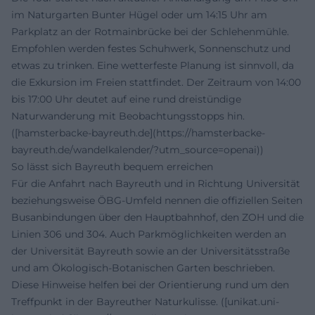
im Naturgarten Bunter Hügel oder um 14:15 Uhr am
Parkplatz an der Rotmainbrücke bei der Schlehenmühle.
Empfohlen werden festes Schuhwerk, Sonnenschutz und
etwas zu trinken. Eine wetterfeste Planung ist sinnvoll, da
die Exkursion im Freien stattfindet. Der Zeitraum von 14:00
bis 17:00 Uhr deutet auf eine rund dreistündige
Naturwanderung mit Beobachtungsstopps hin.
([hamsterbacke-bayreuth.de](https://hamsterbacke-
bayreuth.de/wandelkalender/?utm_source=openai))
So lässt sich Bayreuth bequem erreichen
Für die Anfahrt nach Bayreuth und in Richtung Universität
beziehungsweise ÖBG-Umfeld nennen die offiziellen Seiten
Busanbindungen über den Hauptbahnhof, den ZOH und die
Linien 306 und 304. Auch Parkmöglichkeiten werden an
der Universität Bayreuth sowie an der Universitätsstraße
und am Ökologisch-Botanischen Garten beschrieben.
Diese Hinweise helfen bei der Orientierung rund um den
Treffpunkt in der Bayreuther Naturkulisse. ([unikat.uni-