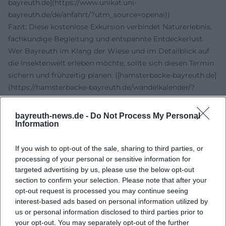
bayreuth.de](https://www.unikat.uni-
bayreuth.de/de/anfahrt/?utm_source=openai))
Fazit: Diese kostenlose Exkursion verbindet Naturerlebnis,
fachkundige Begleitung und entspannte Entdeckerlust.
Wer Bayreuth im Klang der Wiese und im Detailblick auf
die Insektenwelt erleben möchte, sollte sich diesen Termin
sichern und frühzeitig planen. ([hamsterbacke-bayreuth.de]
(https://hamsterbacke-bayreuth.de/wandelkalender/?
utm_source=openai))
Offizielle Kanäle von Hamsterbacke e. V.:
bayreuth-news.de -
Do Not Process My Personal
Instagram: kein offizielles Profil gefunden
Information
Facebook: kein offizielles Profil gefunden
YouTube: kein offizielles Profil gefunden
If you wish to opt-out of the sale, sharing to third parties, or
processing of your personal or sensitive information for
TikTok: kein offizielles Profil gefunden
targeted advertising by us, please use the below opt-out
Quellen:
section to confirm your selection. Please note that after your
Hamsterbacke e. V. - Wandelkalender
opt-out request is processed you may continue seeing
Hamsterbacke e. V. - Offizielle Vereinsseite
interest-based ads based on personal information utilized by
Universität Bayreuth - Anfahrt
us or personal information disclosed to third parties prior to
Universität Bayreuth - Paläobotanische Sammlung
your opt-out. You may separately opt-out of the further