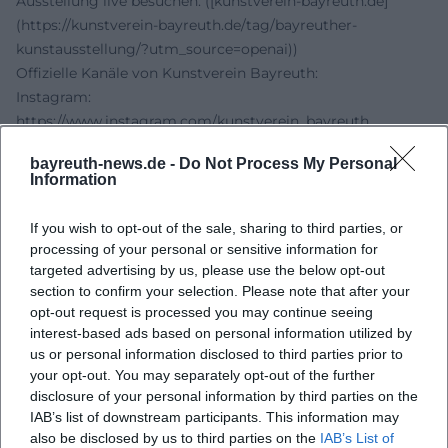
Ausstellung live besuchen. ([kunstverein-bayreuth.de]
(https://kunstverein-bayreuth.de/tag/bayreuther-
kunstausstellung/?utm_source=openai))
Offizielle Kanäle von Kunstverein Bayreuth:
Instagram:
https://www.instagram.com/kunstverein_bayreuth
Facebook:
https://www.facebook.com/61561661864598
bayreuth-news.de -
Do Not Process My Personal
YouTube: kein offizielles Profil gefunden
Information
Website:
https://www.kunstverein-bayreuth.de
Quellen:
If you wish to opt-out of the sale, sharing to third parties, or
Kunstverein Bayreuth E.V. - Bayreuther Kunstausstellung
processing of your personal or sensitive information for
Kunstverein Bayreuth E.V. - Ausstellungsbedingungen 76.
targeted advertising by us, please use the below opt-out
BKA 2026
section to confirm your selection. Please note that after your
opt-out request is processed you may continue seeing
Stadt Bayreuth - Kunst in Bayreuth
interest-based ads based on personal information utilized by
Kunstverein Bayreuth E.V. - Impressum und Social Media
us or personal information disclosed to third parties prior to
Stadt Bayreuth - Indoor-Blindenleitsystem in der
your opt-out. You may separately opt-out of the further
Schlossgalerie
disclosure of your personal information by third parties on the
IAB’s list of downstream participants. This information may
also be disclosed by us to third parties on the
IAB’s List of