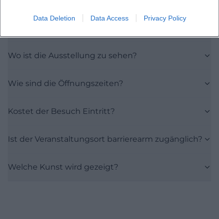
Wann findet die 76. Bayreuther Kunstausstellung
Data Deletion
Data Access
Privacy Policy
statt?
Wo ist die Ausstellung zu sehen?
Wie sind die Öffnungszeiten?
Kostet der Besuch Eintritt?
Ist der Veranstaltungsort barrierearm zugänglich?
Welche Kunst wird gezeigt?