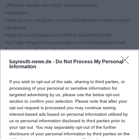
Offizielle Kanäle von RW21 Stadtbibliothek:
Instagram:
https://www.instagram.com/rw21stadtbibliothekbayreuth/
Facebook:
https://www.facebook.com/RW21.Stadtbibliothek
YouTube:
https://www.youtube.com/rw21stadtbibliothek
TikTok: Kein offizielles Profil gefunden
Quellen:
bayreuth-news.de -
Do Not Process My Personal
RW21 Stadtbibliothek Bayreuth - Offizielle Website
Information
Region Bayreuth - Veranstalter RW21 Stadtbibliothek
Bayreuth.de - RW21 mit Signet Bayern barrierefrei
If you wish to opt-out of the sale, sharing to third parties, or
ausgezeichnet
processing of your personal or sensitive information for
Region Bayreuth - Vorlesestunden im RW21
targeted advertising by us, please use the below opt-out
section to confirm your selection. Please note that after your
opt-out request is processed you may continue seeing
interest-based ads based on personal information utilized by
us or personal information disclosed to third parties prior to
your opt-out. You may separately opt-out of the further
disclosure of your personal information by third parties on the