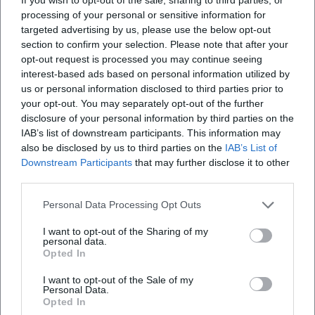
processing of your personal or sensitive information for
targeted advertising by us, please use the below opt-out
section to confirm your selection. Please note that after your
opt-out request is processed you may continue seeing
interest-based ads based on personal information utilized by
Map unavailable
us or personal information disclosed to third parties prior to
Open in Google Maps
your opt-out. You may separately opt-out of the further
disclosure of your personal information by third parties on the
IAB’s list of downstream participants. This information may
also be disclosed by us to third parties on the
IAB’s List of
Downstream Participants
that may further disclose it to other
third parties.
Personal Data Processing Opt Outs
I want to opt-out of the Sharing of my
Häufig gestellte Fragen
personal data.
Opted In
I want to opt-out of the Sale of my
Personal Data.
Findet das Konzert am 21.08.2026 statt?
Opted In