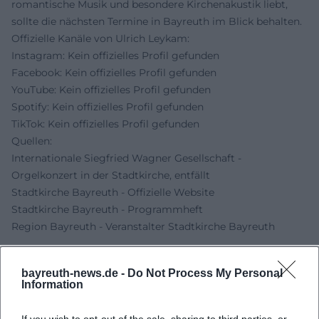
romantische Musik und besondere Kirchenakustik liebt,
sollte die nächsten Termine in Bayreuth im Blick behalten.
Offizielle Kanäle von Ulrich Leykam:
Instagram: Kein offizielles Profil gefunden
Facebook: Kein offizielles Profil gefunden
YouTube: Kein offizielles Profil gefunden
Spotify: Kein offizielles Profil gefunden
TikTok: Kein offizielles Profil gefunden
Quellen:
Internationale Siegfried Wagner Gesellschaft -
Orgelkonzert in der Stadtkirche, entfällt
Stadtkirche Bayreuth - Offizielle Website
Stadtkirche Bayreuth - Programmheft
Region Bayreuth - Veranstalter Stadtkirche Bayreuth
bayreuth-news.de -
Do Not Process My Personal
Information
If you wish to opt-out of the sale, sharing to third parties, or