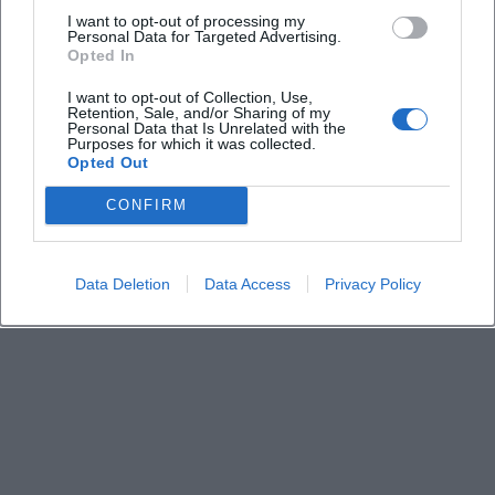
I want to opt-out of processing my
Wo wäre das Konzert gewesen?
Personal Data for Targeted Advertising.
Opted In
Was hätte das Programm umfasst?
I want to opt-out of Collection, Use,
Retention, Sale, and/or Sharing of my
Personal Data that Is Unrelated with the
Purposes for which it was collected.
Wie viel kosten die Tickets?
Opted Out
CONFIRM
Ist die Veranstaltung drinnen oder draußen
geplant gewesen?
Data Deletion
Data Access
Privacy Policy