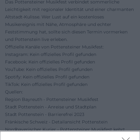
Das Pottensteiner Musikfest verbindet sommerliche
Leichtigkeit mit regionaler Identität und einer charmanten
Altstadt-Kulisse. Wer Lust auf ein kostenloses
Musikereignis mit Nähe, Atmosphäre und echter
Feststimmung hat, sollte sich diesen Termin vormerken
und Pottenstein live erleben.
Offizielle Kanäle von Pottensteiner Musikfest:
Instagram: Kein offizielles Profil gefunden
Facebook: Kein offizielles Profil gefunden
YouTube: Kein offizielles Profil gefunden
Spotify: Kein offizielles Profil gefunden
TikTok: Kein offizielles Profil gefunden
Quellen:
Region Bayreuth - Pottensteiner Musikfest
Stadt Pottenstein - Anreise und Stadtplan
Stadt Pottenstein - Barrierefrei 2023
Fränkische Schweiz - Detailansicht Pottenstein
Nordbayerischer Kurier - Pottensteiner Musikfest kehrt
zurück