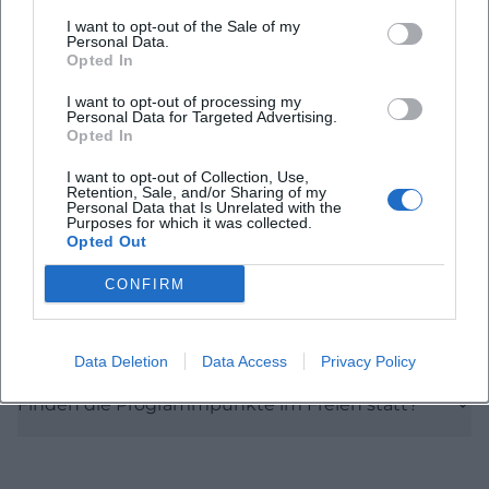
Häufig gestellte Fragen
I want to opt-out of the Sale of my
Personal Data.
Opted In
Wann beginnt das Pottensteiner Musikfest?
I want to opt-out of processing my
Personal Data for Targeted Advertising.
Opted In
Wie viel kostet der Eintritt?
I want to opt-out of Collection, Use,
Retention, Sale, and/or Sharing of my
Personal Data that Is Unrelated with the
Wo findet die Veranstaltung statt?
Purposes for which it was collected.
Opted Out
Ist der Veranstaltungsort zentral erreichbar?
CONFIRM
Gibt es Hinweise zu Parken und Anfahrt?
Data Deletion
Data Access
Privacy Policy
Finden die Programmpunkte im Freien statt?